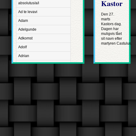
Kastor
absolutus/a/i
Ad te levavi
Den 27.
marts
Adam
Kastors dag.
Dagen har
Adelgunde
muligvis fået
Adkomst
sit navn efter
martyren Castulus.
Adolf
Adrian
Advent
Adventus Domini
Aetatis suae
Aftægt
Agapetus
Agathe
Agathon
Agnes
Albanus