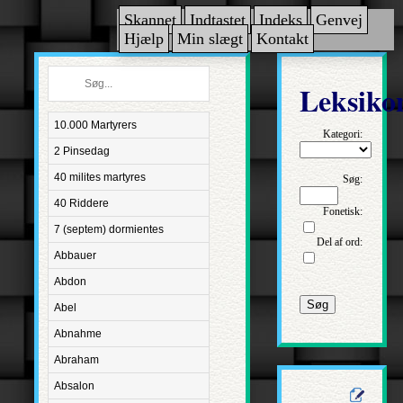
Skannet
Indtastet
Indeks
Genvej
Hjælp
Min slægt
Kontakt
Leksiko
10.000 Martyrers
Kategori:
2 Pinsedag
40 milites martyres
Søg:
40 Riddere
Fonetisk:
7 (septem) dormientes
Del af ord:
Abbauer
Abdon
Søg
Abel
Abnahme
Abraham
Absalon