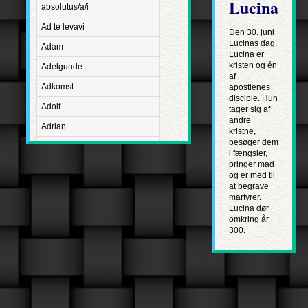
Lucina
absolutus/a/i
Ad te levavi
Den 30. juni
Lucinas dag.
Adam
Lucina er
kristen og én
Adelgunde
af
Adkomst
apostlenes
disciple. Hun
Adolf
tager sig af
andre
Adrian
kristne,
besøger dem
Advent
i fængsler,
bringer mad
Adventus Domini
og er med til
at begrave
Aetatis suae
martyrer.
Aftægt
Lucina dør
omkring år
Agapetus
300.
Agathe
Agathon
Agnes
Albanus