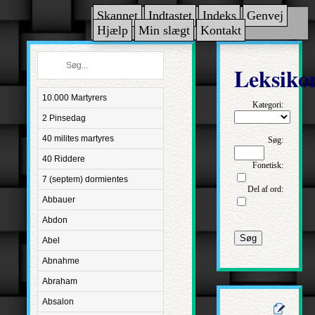
Skannet
Indtastet
Indeks
Genvej
Hjælp
Min slægt
Kontakt
Leksiko
10.000 Martyrers
Kategori:
2 Pinsedag
40 milites martyres
Søg:
40 Riddere
Fonetisk:
7 (septem) dormientes
Del af ord:
Abbauer
Abdon
Søg
Abel
Abnahme
Abraham
Absalon