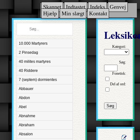
Skannet
Indtastet
Indeks
Genvej
Hjælp
Min slægt
Kontakt
Leksiko
10.000 Martyrers
Kategori:
2 Pinsedag
40 milites martyres
Søg:
40 Riddere
Fonetisk:
7 (septem) dormientes
Del af ord:
Abbauer
Abdon
Søg
Abel
Abnahme
Abraham
Absalon