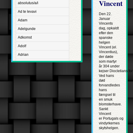
Vincent
absolutus/a/i
Ad te levavi
Den 22.
Januar
Adam
Vincents
dag, opkaldt
Adelgunde
efter den
Adkomst
spanske
helgen
Adolf
Vincent (el.
Vincentius),
Adrian
der døde
som martyr
Advent
år 304 under
kejser Diocletians for
Adventus Domini
Ved hans
død
Aetatis suae
forvandledes
Aftægt
hans
fængsel til
Agapetus
en smuk
blomsterhave.
Agathe
Sankt
Vincent
Agathon
er Portugals og
vindyrkernes
Agnes
skytshelgen.
Albanus