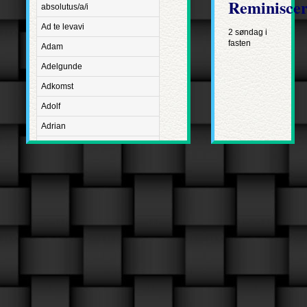
Reminisce
absolutus/a/i
Ad te levavi
2 søndag i
fasten
Adam
Adelgunde
Adkomst
Adolf
Adrian
Advent
Adventus Domini
Aetatis suae
Aftægt
Agapetus
Agathe
Agathon
Agnes
Albanus