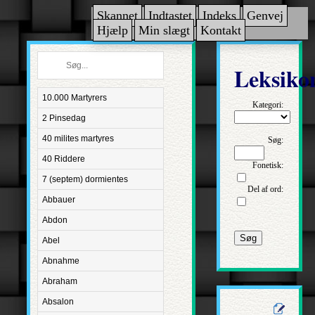
Skannet
Indtastet
Indeks
Genvej
Hjælp
Min slægt
Kontakt
Leksiko
10.000 Martyrers
Kategori:
2 Pinsedag
40 milites martyres
Søg:
40 Riddere
Fonetisk:
7 (septem) dormientes
Del af ord:
Abbauer
Abdon
Søg
Abel
Abnahme
Abraham
Absalon