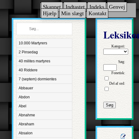
Skannet
Indtastet
Indeks
Genvej
Hjælp
Min slægt
Kontakt
Leksiko
10.000 Martyrers
Kategori:
2 Pinsedag
40 milites martyres
Søg:
40 Riddere
Fonetisk:
7 (septem) dormientes
Del af ord:
Abbauer
Abdon
Søg
Abel
Abnahme
Abraham
Absalon