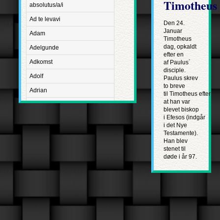
Timotheus
absolutus/a/i
Ad te levavi
Den 24.
Januar
Adam
Timotheus
dag, opkaldt
Adelgunde
efter en
Adkomst
af Paulus´
disciple.
Adolf
Paulus skrev
to breve
Adrian
til Timotheus efter
at han var
Advent
blevet biskop
i Efesos (indgår
Adventus Domini
i det Nye
Testamente).
Aetatis suae
Han blev
Aftægt
stenet til
døde i år 97.
Agapetus
Agathe
Agathon
Agnes
Albanus