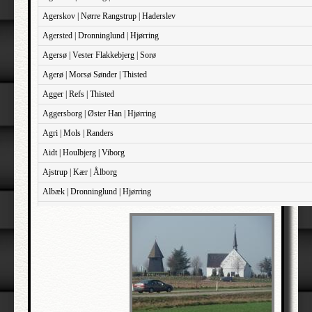
Agerskov | Nørre Rangstrup | Haderslev
Agersted | Dronninglund | Hjørring
Agersø | Vester Flakkebjerg | Sorø
Agerø | Morsø Sønder | Thisted
Agger | Refs | Thisted
Aggersborg | Øster Han | Hjørring
Agri | Mols | Randers
Aidt | Houlbjerg | Viborg
Ajstrup | Kær | Ålborg
Albæk | Dronninglund | Hjørring
Albæk | Støvring | Randers
Albøge | Djurs Sønder | Randers
Alderslyst | Gjern | Skanderborg
Aldersro | Sokkelund | København
Allehelgen | Sokkelund | København
Aller | Sønder Tyrstrup | Haderslev