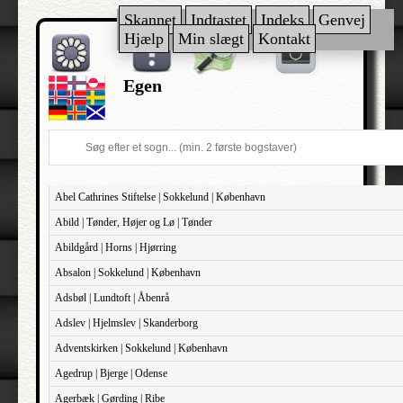
Skannet
Indtastet
Indeks
Genvej
Hjælp
Min slægt
Kontakt
Egen
Abel Cathrines Stiftelse | Sokkelund | København
Abild | Tønder, Højer og Lø | Tønder
Abildgård | Horns | Hjørring
Absalon | Sokkelund | København
Adsbøl | Lundtoft | Åbenrå
Adslev | Hjelmslev | Skanderborg
Adventskirken | Sokkelund | København
Agedrup | Bjerge | Odense
Agerbæk | Gørding | Ribe