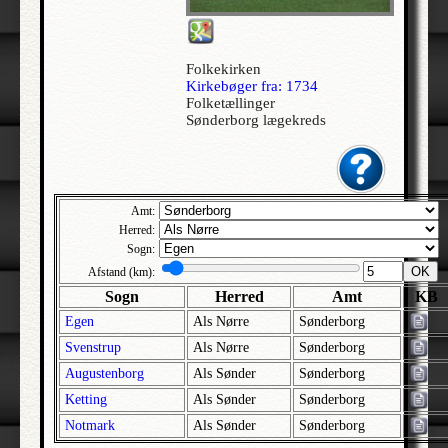
Allerslev | Bårse | Præstø
Allerslev | Voldborg | Roskilde
Folkekirken
Allerup | Åsum | Odense
Kirkebøger fra: 1734
Folketællinger
Allerød - Jesu Kristi Kirke af Sidste Dages Hellige | Lynge-Frederiksborg |
Sønderborg lægekreds
Frederiksborg
Alleshave | Skippinge | Holbæk
Allested | Sallinge | Svendborg
Allesø | Lunde | Odense
Amt:
Herred:
Allindemagle | Ringsted | Sorø
Sogn:
Alling | Gjern | Skanderborg
OK
Afstand (km):
Allinge-Sandvig | Bornholm Nørre | Bornholm
Sogn
Herred
Amt
KB
Almind | Brusk | Vejle
Egen
Als Nørre
Sønderborg
Almind | Lysgård | Viborg
Svenstrup
Als Nørre
Sønderborg
Augustenborg
Als Sønder
Sønderborg
Alrø | Hads | Århus
Ketting
Als Sønder
Sønderborg
Als | Hindsted | Ålborg
Notmark
Als Sønder
Sønderborg
Alslev | Fakse | Præstø