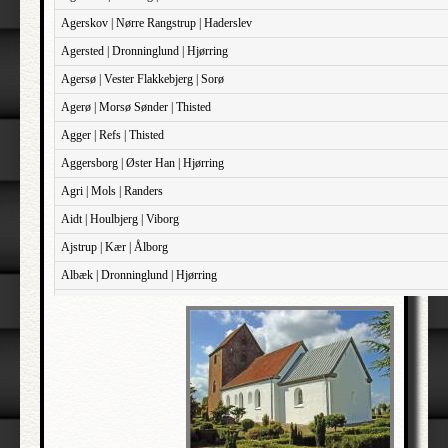
Agerskov | Nørre Rangstrup | Haderslev
Agersted | Dronninglund | Hjørring
Agersø | Vester Flakkebjerg | Sorø
Agerø | Morsø Sønder | Thisted
Agger | Refs | Thisted
Aggersborg | Øster Han | Hjørring
Agri | Mols | Randers
Aidt | Houlbjerg | Viborg
Ajstrup | Kær | Ålborg
Albæk | Dronninglund | Hjørring
Albæk | Støvring | Randers
Albøge | Djurs Sønder | Randers
Alderslyst | Gjern | Skanderborg
Aldersro | Sokkelund | København
Allehelgen | Sokkelund | København
Aller | Sønder Tyrstrup | Haderslev