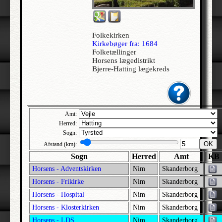
Allerslev | Bårse | Præstø
Allerslev | Voldborg | Roskilde
Folkekirken
Allerup | Åsum | Odense
Kirkebøger fra: 1684
Folketællinger
Allerød - Jesu Kristi Kirke af Sidste Dages Hellige | Lynge-Frederiksborg |
Horsens lægedistrikt
Frederiksborg
Bjerre-Hatting lægekreds
Alleshave | Skippinge | Holbæk
Allested | Sallinge | Svendborg
Allesø | Lunde | Odense
Amt:
Allindemagle | Ringsted | Sorø
Herred:
Alling | Gjern | Skanderborg
Sogn:
Allinge-Sandvig | Bornholm Nørre | Bornholm
OK
Afstand (km):
Sogn
Herred
Amt
KB
Almind | Brusk | Vejle
Horsens - Adventskirken
Nim
Skanderborg
Almind | Lysgård | Viborg
Horsens - Frikirke
Nim
Skanderborg
Alrø | Hads | Århus
Horsens - Hospital
Nim
Skanderborg
Als | Hindsted | Ålborg
Horsens - Klosterkirken
Nim
Skanderborg
Alslev | Fakse | Præstø
Horsens - LDS
Nim
Skanderborg