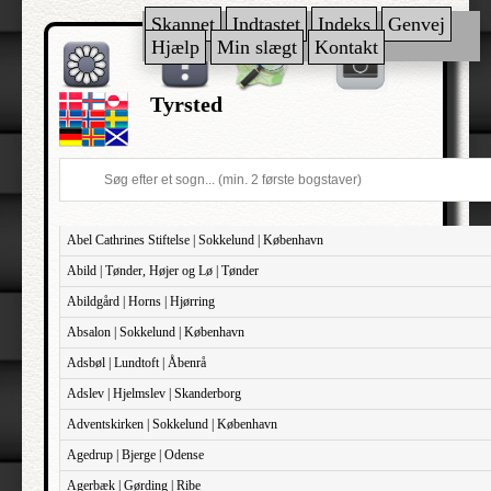
Skannet
Indtastet
Indeks
Genvej
Hjælp
Min slægt
Kontakt
Tyrsted
Abel Cathrines Stiftelse | Sokkelund | København
Abild | Tønder, Højer og Lø | Tønder
Abildgård | Horns | Hjørring
Absalon | Sokkelund | København
Adsbøl | Lundtoft | Åbenrå
Adslev | Hjelmslev | Skanderborg
Adventskirken | Sokkelund | København
Agedrup | Bjerge | Odense
Agerbæk | Gørding | Ribe