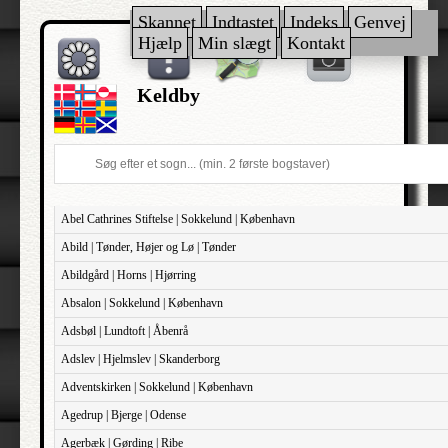
Skannet
Indtastet
Indeks
Genvej
Hjælp
Min slægt
Kontakt
Keldby
Abel Cathrines Stiftelse | Sokkelund | København
Abild | Tønder, Højer og Lø | Tønder
Abildgård | Horns | Hjørring
Absalon | Sokkelund | København
Adsbøl | Lundtoft | Åbenrå
Adslev | Hjelmslev | Skanderborg
Adventskirken | Sokkelund | København
Agedrup | Bjerge | Odense
Agerbæk | Gørding | Ribe