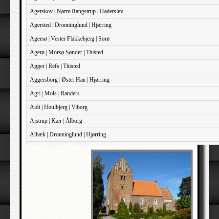
Agerskov | Nørre Rangstrup | Haderslev
Agersted | Dronninglund | Hjørring
Agersø | Vester Flakkebjerg | Sorø
Agerø | Morsø Sønder | Thisted
Agger | Refs | Thisted
Aggersborg | Øster Han | Hjørring
Agri | Mols | Randers
Aidt | Houlbjerg | Viborg
Ajstrup | Kær | Ålborg
Albæk | Dronninglund | Hjørring
Albæk | Støvring | Randers
Albøge | Djurs Sønder | Randers
Alderslyst | Gjern | Skanderborg
Aldersro | Sokkelund | København
Allehelgen | Sokkelund | København
Aller | Sønder Tyrstrup | Haderslev