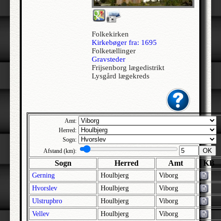
Allerslev | Bårse | Præstø
Allerslev | Voldborg | Roskilde
Folkekirken
Allerup | Åsum | Odense
Kirkebøger fra: 1695
Folketællinger
Allerød - Jesu Kristi Kirke af Sidste Dages Hellige | Lynge-Frederiksborg |
Gravsteder
Frederiksborg
Frijsenborg lægedistrikt
Alleshave | Skippinge | Holbæk
Lysgård lægekreds
Allested | Sallinge | Svendborg
Allesø | Lunde | Odense
Allindemagle | Ringsted | Sorø
Amt:
Alling | Gjern | Skanderborg
Herred:
Sogn:
Allinge-Sandvig | Bornholm Nørre | Bornholm
OK
Afstand (km):
Almind | Brusk | Vejle
Sogn
Herred
Amt
KB
Almind | Lysgård | Viborg
Gerning
Houlbjerg
Viborg
Alrø | Hads | Århus
Hvorslev
Houlbjerg
Viborg
Als | Hindsted | Ålborg
Ulstrupbro
Houlbjerg
Viborg
Alslev | Fakse | Præstø
Vellev
Houlbjerg
Viborg