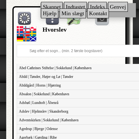
Skannet
Indtastet
Indeks
Genvej
Hjælp
Min slægt
Kontakt
Hvorslev
Abel Cathrines Stiftelse | Sokkelund | København
Abild | Tønder, Højer og Lø | Tønder
Abildgård | Horns | Hjørring
Absalon | Sokkelund | København
Adsbøl | Lundtoft | Åbenrå
Adslev | Hjelmslev | Skanderborg
Adventskirken | Sokkelund | København
Agedrup | Bjerge | Odense
Agerbæk | Gørding | Ribe