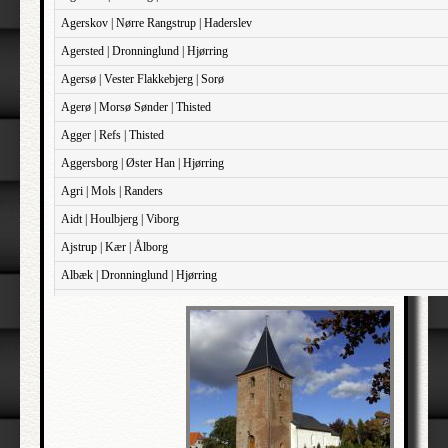
Agerskov | Nørre Rangstrup | Haderslev
Agersted | Dronninglund | Hjørring
Agersø | Vester Flakkebjerg | Sorø
Agerø | Morsø Sønder | Thisted
Agger | Refs | Thisted
Aggersborg | Øster Han | Hjørring
Agri | Mols | Randers
Aidt | Houlbjerg | Viborg
Ajstrup | Kær | Ålborg
Albæk | Dronninglund | Hjørring
Albæk | Støvring | Randers
Albøge | Djurs Sønder | Randers
Alderslyst | Gjern | Skanderborg
Aldersro | Sokkelund | København
Allehelgen | Sokkelund | København
Aller | Sønder Tyrstrup | Haderslev