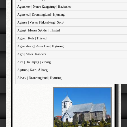
Agerskov | Nørre Rangstrup | Haderslev
Agersted | Dronninglund | Hjørring
Agersø | Vester Flakkebjerg | Sorø
Agerø | Morsø Sønder | Thisted
Agger | Refs | Thisted
Aggersborg | Øster Han | Hjørring
Agri | Mols | Randers
Aidt | Houlbjerg | Viborg
Ajstrup | Kær | Ålborg
Albæk | Dronninglund | Hjørring
Albæk | Støvring | Randers
Albøge | Djurs Sønder | Randers
Alderslyst | Gjern | Skanderborg
Aldersro | Sokkelund | København
Allehelgen | Sokkelund | København
Aller | Sønder Tyrstrup | Haderslev