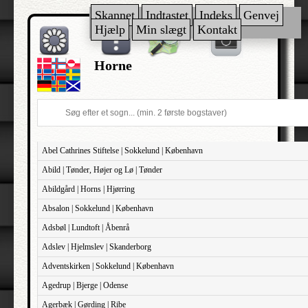
Skannet
Indtastet
Indeks
Genvej
Hjælp
Min slægt
Kontakt
Horne
Abel Cathrines Stiftelse | Sokkelund | København
Abild | Tønder, Højer og Lø | Tønder
Abildgård | Horns | Hjørring
Absalon | Sokkelund | København
Adsbøl | Lundtoft | Åbenrå
Adslev | Hjelmslev | Skanderborg
Adventskirken | Sokkelund | København
Agedrup | Bjerge | Odense
Agerbæk | Gørding | Ribe