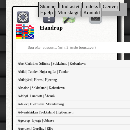
Skannet
Indtastet
Indeks
Genvej
Hjælp
Min slægt
Kontakt
Handrup
Abel Cathrines Stiftelse | Sokkelund | København
Abild | Tønder, Højer og Lø | Tønder
Abildgård | Horns | Hjørring
Absalon | Sokkelund | København
Adsbøl | Lundtoft | Åbenrå
Adslev | Hjelmslev | Skanderborg
Adventskirken | Sokkelund | København
Agedrup | Bjerge | Odense
Agerbæk | Gørding | Ribe