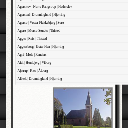
Agerskov | Nørre Rangstrup | Haderslev
Agersted | Dronninglund | Hjørring
Agersø | Vester Flakkebjerg | Sorø
Agerø | Morsø Sønder | Thisted
Agger | Refs | Thisted
Aggersborg | Øster Han | Hjørring
Agri | Mols | Randers
Aidt | Houlbjerg | Viborg
Ajstrup | Kær | Ålborg
Albæk | Dronninglund | Hjørring
Albæk | Støvring | Randers
Albøge | Djurs Sønder | Randers
Alderslyst | Gjern | Skanderborg
Aldersro | Sokkelund | København
Allehelgen | Sokkelund | København
Aller | Sønder Tyrstrup | Haderslev