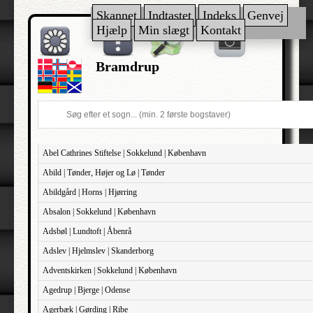
Skannet
Indtastet
Indeks
Genvej
Hjælp
Min slægt
Kontakt
Bramdrup
Abel Cathrines Stiftelse | Sokkelund | København
Abild | Tønder, Højer og Lø | Tønder
Abildgård | Horns | Hjørring
Absalon | Sokkelund | København
Adsbøl | Lundtoft | Åbenrå
Adslev | Hjelmslev | Skanderborg
Adventskirken | Sokkelund | København
Agedrup | Bjerge | Odense
Agerbæk | Gørding | Ribe