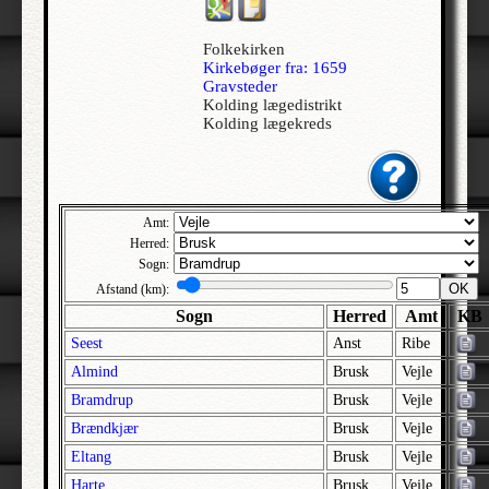
Allerslev | Bårse | Præstø
Folkekirken
Allerslev | Voldborg | Roskilde
Kirkebøger fra: 1659
Gravsteder
Allerup | Åsum | Odense
Kolding lægedistrikt
Allerød - Jesu Kristi Kirke af Sidste Dages Hellige | Lynge-Frederiksborg |
Kolding lægekreds
Frederiksborg
Alleshave | Skippinge | Holbæk
Allested | Sallinge | Svendborg
Amt:
Allesø | Lunde | Odense
Herred:
Allindemagle | Ringsted | Sorø
Sogn:
Alling | Gjern | Skanderborg
OK
Afstand (km):
Sogn
Herred
Amt
KB
Allinge-Sandvig | Bornholm Nørre | Bornholm
Seest
Anst
Ribe
Almind | Brusk | Vejle
Almind
Brusk
Vejle
Almind | Lysgård | Viborg
Bramdrup
Brusk
Vejle
Alrø | Hads | Århus
Brændkjær
Brusk
Vejle
Als | Hindsted | Ålborg
Eltang
Brusk
Vejle
Alslev | Fakse | Præstø
Harte
Brusk
Vejle