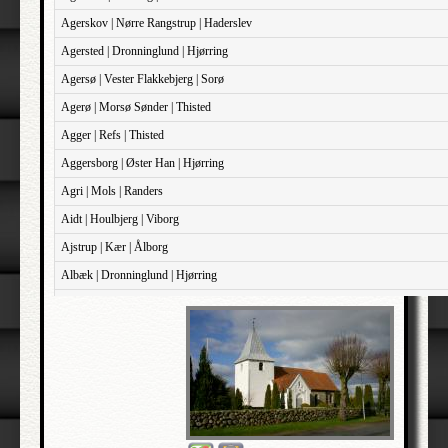
Agerskov | Nørre Rangstrup | Haderslev
Agersted | Dronninglund | Hjørring
Agersø | Vester Flakkebjerg | Sorø
Agerø | Morsø Sønder | Thisted
Agger | Refs | Thisted
Aggersborg | Øster Han | Hjørring
Agri | Mols | Randers
Aidt | Houlbjerg | Viborg
Ajstrup | Kær | Ålborg
Albæk | Dronninglund | Hjørring
Albæk | Støvring | Randers
Albøge | Djurs Sønder | Randers
Alderslyst | Gjern | Skanderborg
Aldersro | Sokkelund | København
Allehelgen | Sokkelund | København
Aller | Sønder Tyrstrup | Haderslev