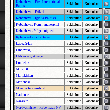
København - First International
Bering Valgmenighed | Ning | Århus
Sokkelund
København
Baptist
Besser | Samsø | Holbæk
København - Frikirke
Sokkelund
København
Betaniakirken -Methodist | Sokkelund | København
København - Iglesia Bautista
Sokkelund
København
Bethel - baptister | Fleskum | Ålborg
Københavns Kommunehospital
Sokkelund
København
Bethlehem | Sokkelund | København
Københavns Valgmenighed
Sokkelund
København
Bevtoft | Nørre Rangstrup | Haderslev
Købnerkirken - baptister
Sokkelund
København
Ladegården
Sokkelund
København
Biersted | Kær | Ålborg
Lindevang
Sokkelund
København
Bigum | Nørlyng | Viborg
LM-kirken, Amager
Sokkelund
København
Billum | Vester Horne | Ribe
Lundehus
Sokkelund
København
Billund | Slavs | Ribe
Margrethe
Sokkelund
København
Binderup | Gislum | Ålborg
Mariakirken
Sokkelund
København
Bindslev | Horns | Hjørring
Mariendal
Sokkelund
København
Birkelund | Smørum | København
Mosaisk trossamfund
Sokkelund
København
Birkende | Bjerge | Odense
Nathanael
Sokkelund
København
Birkerød | Lynge-Kronborg | Frederiksborg
Nazareth
Sokkelund
København
Birket | Lolland Nørre | Maribo
Nordvestkirken, København NV
Sokkelund
København