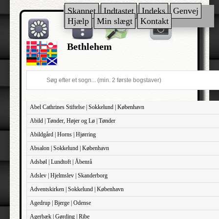
Skannet
Indtastet
Indeks
Genvej
Hjælp
Min slægt
Kontakt
Bethlehem
Abel Cathrines Stiftelse | Sokkelund | København
Abild | Tønder, Højer og Lø | Tønder
Abildgård | Horns | Hjørring
Absalon | Sokkelund | København
Adsbøl | Lundtoft | Åbenrå
Adslev | Hjelmslev | Skanderborg
Adventskirken | Sokkelund | København
Agedrup | Bjerge | Odense
Agerbæk | Gørding | Ribe