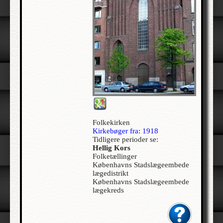
Allerslev | Bårse | Præstø
Allerslev | Voldborg | Roskilde
Allerup | Åsum | Odense
Allerød - Jesu Kristi Kirke af Sidste Dages Hellige | Lynge-Frederiksborg |
Frederiksborg
Alleshave | Skippinge | Holbæk
Allested | Sallinge | Svendborg
Allesø | Lunde | Odense
Allindemagle | Ringsted | Sorø
Folkekirken
Alling | Gjern | Skanderborg
Kirkebøger fra: 1918
Tidligere perioder se:
Allinge-Sandvig | Bornholm Nørre | Bornholm
Hellig Kors
Folketællinger
Almind | Brusk | Vejle
Københavns Stadslægeembede
Almind | Lysgård | Viborg
lægedistrikt
Københavns Stadslægeembede
Alrø | Hads | Århus
lægekreds
Als | Hindsted | Ålborg
Alslev | Fakse | Præstø