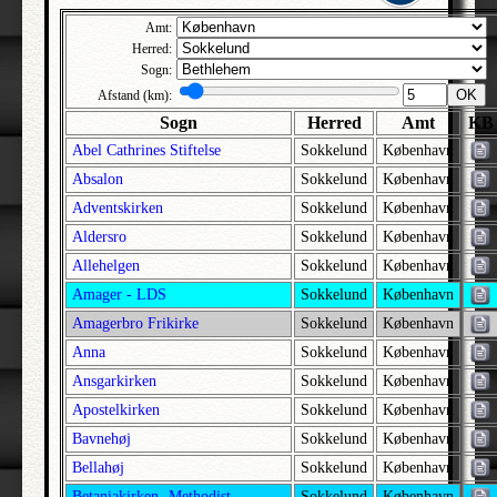
Alslev | Skast | Ribe
Amt:
Alsted | Alsted | Sorø
Herred:
Sogn:
Alsted | Morsø Nørre | Thisted
OK
Afstand (km):
Alstrup | Gislum | Ålborg
Sogn
Herred
Amt
KB
Alstrup | Hvetbo | Hjørring
Abel Cathrines Stiftelse
Sokkelund
København
Alsønderup | Strø | Frederiksborg
Absalon
Sokkelund
København
Amtshospitalets Kirke | Ods | Holbæk
Adventskirken
Sokkelund
København
Anholt | Djurs Nørre | Randers
Aldersro
Sokkelund
København
Anna | Sokkelund | København
Allehelgen
Sokkelund
København
Annisse | Holbo | Frederiksborg
Amager - LDS
Sokkelund
København
Ans | Lysgård | Viborg
Amagerbro Frikirke
Sokkelund
København
Anna
Sokkelund
København
Ansager | Øster Horne | Ribe
Ansgarkirken
Sokkelund
København
Ansgarkirken | Sokkelund | København
Apostelkirken
Sokkelund
København
Anst | Anst | Ribe
Bavnehøj
Sokkelund
København
Antvorskov | Slagelse | Sorø
Bellahøj
Sokkelund
København
Apostelkirken | Sokkelund | København
Betaniakirken -Methodist
Sokkelund
København