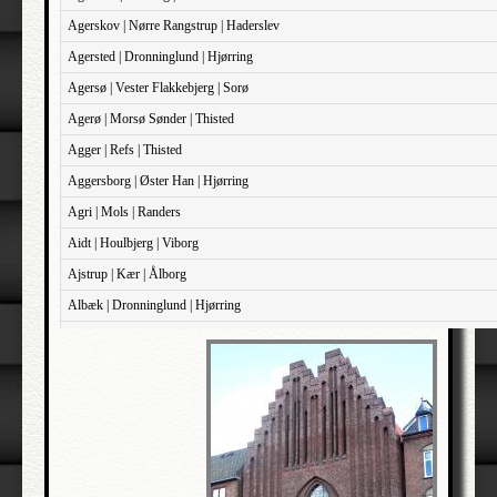
Agerskov | Nørre Rangstrup | Haderslev
Agersted | Dronninglund | Hjørring
Agersø | Vester Flakkebjerg | Sorø
Agerø | Morsø Sønder | Thisted
Agger | Refs | Thisted
Aggersborg | Øster Han | Hjørring
Agri | Mols | Randers
Aidt | Houlbjerg | Viborg
Ajstrup | Kær | Ålborg
Albæk | Dronninglund | Hjørring
Albæk | Støvring | Randers
Albøge | Djurs Sønder | Randers
Alderslyst | Gjern | Skanderborg
Aldersro | Sokkelund | København
Allehelgen | Sokkelund | København
Aller | Sønder Tyrstrup | Haderslev