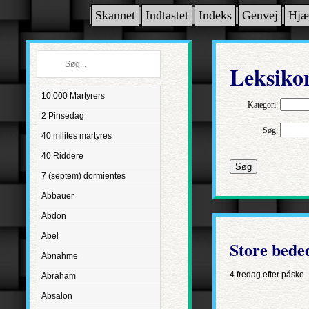
Skannet
Indtastet
Indeks
Genvej
Hjæ
Leksiko
10.000 Martyrers
Kategori:
2 Pinsedag
Søg:
40 milites martyres
40 Riddere
Søg
7 (septem) dormientes
Abbauer
Abdon
Abel
Store bede
Abnahme
4 fredag efter påske
Abraham
Absalon