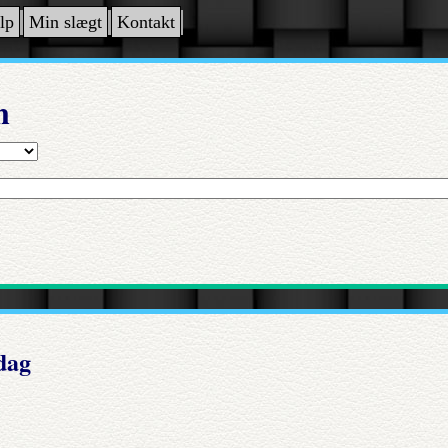
lp
Min slægt
Kontakt
n
dag