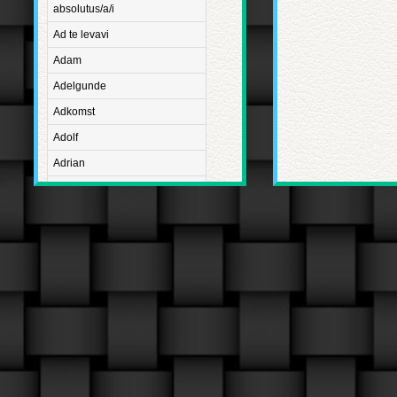
absolutus/a/i
Ad te levavi
Adam
Adelgunde
Adkomst
Adolf
Adrian
Advent
Adventus Domini
Aetatis suae
Aftægt
Agapetus
Agathe
Agathon
Agnes
Albanus