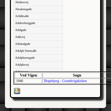
Abrikosvej
Absalonsgade
Achillesalle
Adelersborggade
Adelgade
Adilsvej
Admiralgade
Adolph Steensalle
Adolphsensgade
Adolphsvej
Adriansvej
Ved Vigen
Sogn
Aftenbakken
1940
Bispebjerg - Grundtvigskirken
Agavevej
Agerlandsvej
Agermosen
Agerskovvej