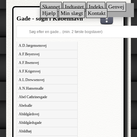
Skannet
Indtastet
Indeks
Genvej
Hjælp
Min slægt
Kontakt
Gade - sogn i København
A.D.Jørgensensvej
A.F.Beyersvej
A.F.Ibsensvej
A.F.Krigersvej
A.L.Drewsensvej
A.N.Hansensalle
Abel Cathrinesgade
Abelsalle
Abildgårdsvej
Abildgårdsgade
Abildhøj