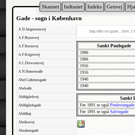
Skannet
Indtastet
Indeks
Genvej
Hj
Gade - sogn i København
A.D.Jørgensensvej
A.F.Beyersvej
Sankt Paulsgade
A.F.Ibsensvej
1906
A.F.Krigersvej
1906
A.L.Drewsensvej
1916
A.N.Hansensalle
1916
1940
Abel Cathrinesgade
1940
Abelsalle
Abildgårdsvej
Sankt 
Før 1891 se også
Pindsvinegade
Abildgårdsgade
Før 1891 se også
Salviegade
Abildhøj
Abrikosvej
Absalonsgade