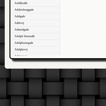
Achillesalle
Adelersborggade
Adelgade
Adilsvej
Admiralgade
Adolph Steensalle
Adolphsensgade
Adolphsvej
Adriansvej
Aftenbakken
Agavevej
Agerlandsvej
Agermosen
Agerskovvej
Agersøgade
Agertoften