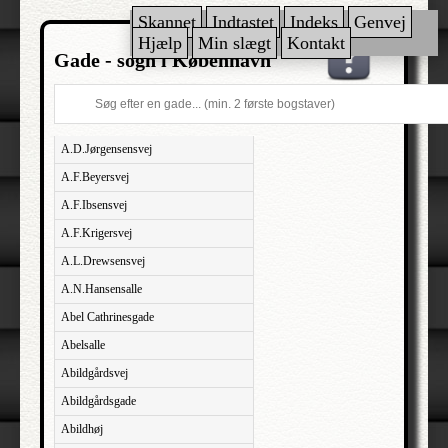
Skannet
Indtastet
Indeks
Genvej
Hjælp
Min slægt
Kontakt
Gade - sogn i København
A.D.Jørgensensvej
A.F.Beyersvej
A.F.Ibsensvej
A.F.Krigersvej
A.L.Drewsensvej
A.N.Hansensalle
Abel Cathrinesgade
Abelsalle
Abildgårdsvej
Abildgårdsgade
Abildhøj