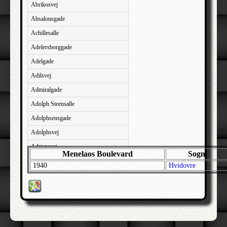
Abrikosvej
Absalonsgade
Achillesalle
Adelersborggade
Adelgade
Adilsvej
Admiralgade
Adolph Steensalle
Adolphsensgade
Adolphsvej
Adriansvej
Menelaos Boulevard
Sogn
Aftenbakken
1940
Hvidovre
Agavevej
Agerlandsvej
Agermosen
Agerskovvej