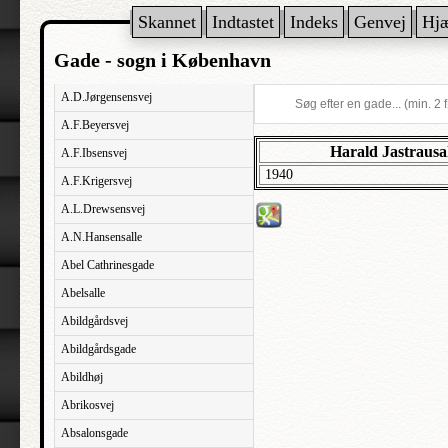
Skannet
Indtastet
Indeks
Genvej
Hj
Gade - sogn i København
A.D.Jørgensensvej
A.F.Beyersvej
Harald Jastrausa
A.F.Ibsensvej
1940
A.F.Krigersvej
A.L.Drewsensvej
A.N.Hansensalle
Abel Cathrinesgade
Abelsalle
Abildgårdsvej
Abildgårdsgade
Abildhøj
Abrikosvej
Absalonsgade