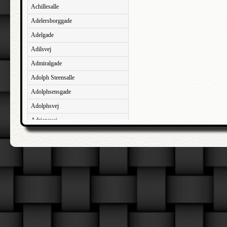
Achillesalle
Adelersborggade
Adelgade
Adilsvej
Admiralgade
Adolph Steensalle
Adolphsensgade
Adolphsvej
Adriansvej
Aftenbakken
Agavevej
Agerlandsvej
Agermosen
Agerskovvej
Agersøgade
Agertoften