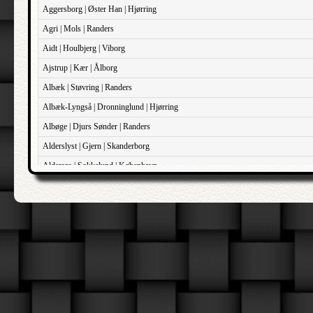
Aggersborg | Øster Han | Hjørring
Agri | Mols | Randers
Aidt | Houlbjerg | Viborg
Ajstrup | Kær | Ålborg
Albæk | Støvring | Randers
Albæk-Lyngså | Dronninglund | Hjørring
Albøge | Djurs Sønder | Randers
Alderslyst | Gjern | Skanderborg
Aldersro | Sokkelund | København
Allehelgens | Sokkelund | København
Aller | Sønder Tyrstrup | Haderslev
Allerslev | Bårse | Præstø
Allerslev | Voldborg | Roskilde
Allerup | Åsum | Odense
Allese | Lunde | Odense
Alleshave | Skippinge | Holbæk