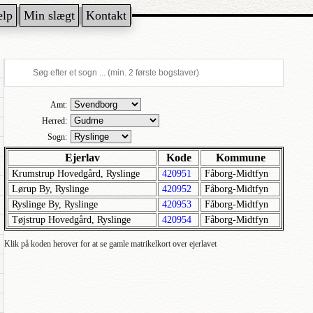
ælp
Min slægt
Kontakt
Amt:
Herred:
Sogn:
Ejerlav
Kode
Kommune
Krumstrup Hovedgård, Ryslinge
420951
Fåborg-Midtfyn
Lørup By, Ryslinge
420952
Fåborg-Midtfyn
Ryslinge By, Ryslinge
420953
Fåborg-Midtfyn
Tøjstrup Hovedgård, Ryslinge
420954
Fåborg-Midtfyn
Klik på koden herover for at se gamle matrikelkort over ejerlavet