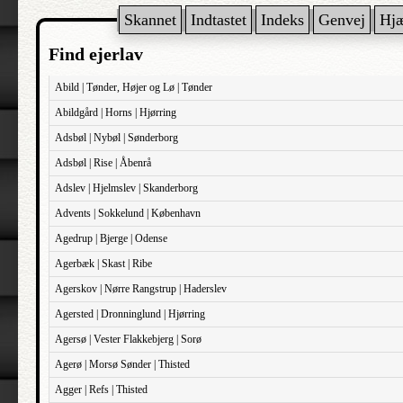
Skannet
Indtastet
Indeks
Genvej
Hj
Find ejerlav
Abild | Tønder, Højer og Lø | Tønder
Abildgård | Horns | Hjørring
Adsbøl | Nybøl | Sønderborg
Adsbøl | Rise | Åbenrå
Adslev | Hjelmslev | Skanderborg
Advents | Sokkelund | København
Agedrup | Bjerge | Odense
Agerbæk | Skast | Ribe
Agerskov | Nørre Rangstrup | Haderslev
Agersted | Dronninglund | Hjørring
Agersø | Vester Flakkebjerg | Sorø
Agerø | Morsø Sønder | Thisted
Agger | Refs | Thisted