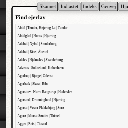
Skannet
Indtastet
Indeks
Genvej
Hj
Find ejerlav
Abild | Tønder, Højer og Lø | Tønder
Abildgård | Horns | Hjørring
Adsbøl | Nybøl | Sønderborg
Adsbøl | Rise | Åbenrå
Adslev | Hjelmslev | Skanderborg
Advents | Sokkelund | København
Agedrup | Bjerge | Odense
Agerbæk | Skast | Ribe
Agerskov | Nørre Rangstrup | Haderslev
Agersted | Dronninglund | Hjørring
Agersø | Vester Flakkebjerg | Sorø
Agerø | Morsø Sønder | Thisted
Agger | Refs | Thisted