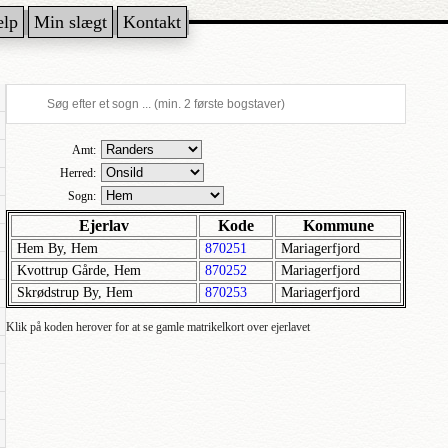
ælp
Min slægt
Kontakt
Amt:
Herred:
Sogn:
Ejerlav
Kode
Kommune
Hem By, Hem
870251
Mariagerfjord
Kvottrup Gårde, Hem
870252
Mariagerfjord
Skrødstrup By, Hem
870253
Mariagerfjord
Klik på koden herover for at se gamle matrikelkort over ejerlavet