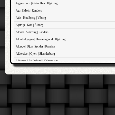
Aggersborg | Øster Han | Hjørring
Agri | Mols | Randers
Aidt | Houlbjerg | Viborg
Ajstrup | Kær | Ålborg
Albæk | Støvring | Randers
Albæk-Lyngså | Dronninglund | Hjørring
Albøge | Djurs Sønder | Randers
Alderslyst | Gjern | Skanderborg
Aldersro | Sokkelund | København
Allehelgens | Sokkelund | København
Aller | Sønder Tyrstrup | Haderslev
Allerslev | Bårse | Præstø
Allerslev | Voldborg | Roskilde
Allerup | Åsum | Odense
Allese | Lunde | Odense
Alleshave | Skippinge | Holbæk