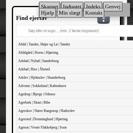
Skannet
Indtastet
Indeks
Genvej
Hjælp
Min slægt
Kontakt
Find ejerlav
Abild | Tønder, Højer og Lø | Tønder
Abildgård | Horns | Hjørring
Adsbøl | Nybøl | Sønderborg
Adsbøl | Rise | Åbenrå
Adslev | Hjelmslev | Skanderborg
Advents | Sokkelund | København
Agedrup | Bjerge | Odense
Agerbæk | Skast | Ribe
Agerskov | Nørre Rangstrup | Haderslev
Agersted | Dronninglund | Hjørring
Agersø | Vester Flakkebjerg | Sorø