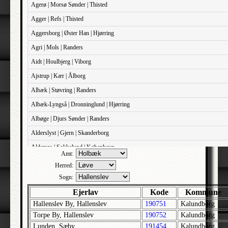
Agerø | Morsø Sønder | Thisted
Agger | Refs | Thisted
Aggersborg | Øster Han | Hjørring
Agri | Mols | Randers
Aidt | Houlbjerg | Viborg
Ajstrup | Kær | Ålborg
Albæk | Støvring | Randers
Albæk-Lyngså | Dronninglund | Hjørring
Albøge | Djurs Sønder | Randers
Alderslyst | Gjern | Skanderborg
Aldersro | Sokkelund | København
Amt:
Allehelgens | Sokkelund | København
Herred:
Aller | Sønder Tyrstrup | Haderslev
Sogn:
Allerslev | Bårse | Præstø
Ejerlav
Kode
Kommune
Hallenslev By, Hallenslev
190751
Kalundborg
Allerslev | Voldborg | Roskilde
Torpe By, Hallenslev
190752
Kalundborg
Allerup | Åsum | Odense
Lunden, Sæby
191454
Kalundborg