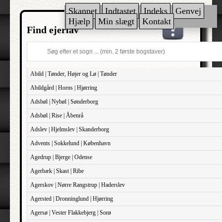
Skannet
Indtastet
Indeks
Genvej
Hjælp
Min slægt
Kontakt
Find ejerlav
Abild | Tønder, Højer og Lø | Tønder
Abildgård | Horns | Hjørring
Adsbøl | Nybøl | Sønderborg
Adsbøl | Rise | Åbenrå
Adslev | Hjelmslev | Skanderborg
Advents | Sokkelund | København
Agedrup | Bjerge | Odense
Agerbæk | Skast | Ribe
Agerskov | Nørre Rangstrup | Haderslev
Agersted | Dronninglund | Hjørring
Agersø | Vester Flakkebjerg | Sorø