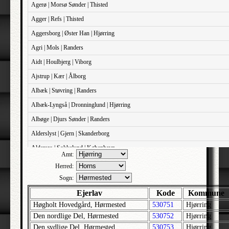
Agerø | Morsø Sønder | Thisted
Agger | Refs | Thisted
Aggersborg | Øster Han | Hjørring
Agri | Mols | Randers
Aidt | Houlbjerg | Viborg
Ajstrup | Kær | Ålborg
Albæk | Støvring | Randers
Albæk-Lyngså | Dronninglund | Hjørring
Albøge | Djurs Sønder | Randers
Alderslyst | Gjern | Skanderborg
Aldersro | Sokkelund | København
Amt:
Allehelgens | Sokkelund | København
Herred:
Aller | Sønder Tyrstrup | Haderslev
Sogn:
Allerslev | Bårse | Præstø
Ejerlav
Kode
Kommune
Høgholt Hovedgård, Hørmested
530751
Hjørring
Allerslev | Voldborg | Roskilde
Den nordlige Del, Hørmested
530752
Hjørring
Allerup | Åsum | Odense
Den sydlige Del, Hørmested
530753
Hjørring