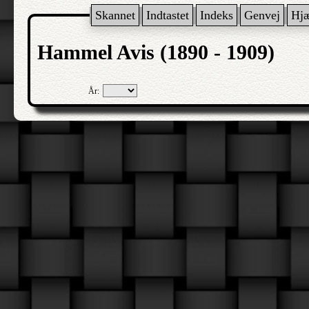
Skannet
Indtastet
Indeks
Genvej
Hj
Hammel Avis (1890 - 1909)
År: