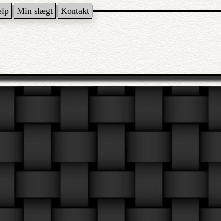
ælp
Min slægt
Kontakt