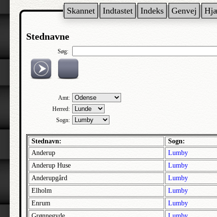
Skannet
Indtastet
Indeks
Genvej
Hj
Stednavne
Søg:
Amt:
Herred:
Sogn:
Stednavn:
Sogn:
Anderup
Lumby
Anderup Huse
Lumby
Anderupgård
Lumby
Elholm
Lumby
Enrum
Lumby
Grønnegyde
Lumby