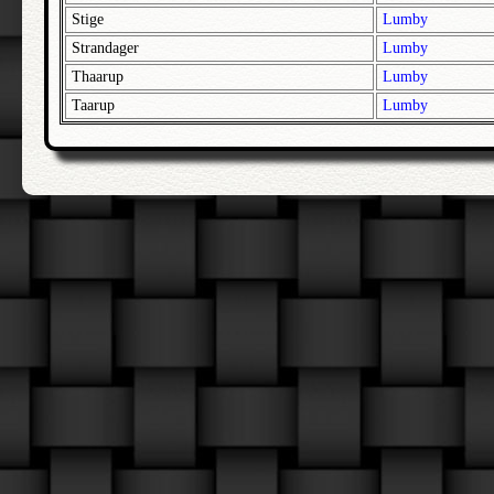
Stige
Lumby
Strandager
Lumby
Thaarup
Lumby
Taarup
Lumby