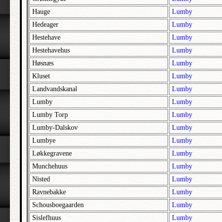
Hauge
Lumby
Hedeager
Lumby
Hestehave
Lumby
Hestehavehus
Lumby
Høsnæs
Lumby
Kluset
Lumby
Landvandskanal
Lumby
Lumby
Lumby
Lumby Torp
Lumby
Lumby-Dalskov
Lumby
Lumbye
Lumby
Løkkegravene
Lumby
Munchehuus
Lumby
Nisted
Lumby
Ravnebakke
Lumby
Schousboegaarden
Lumby
Sislefhuus
Lumby